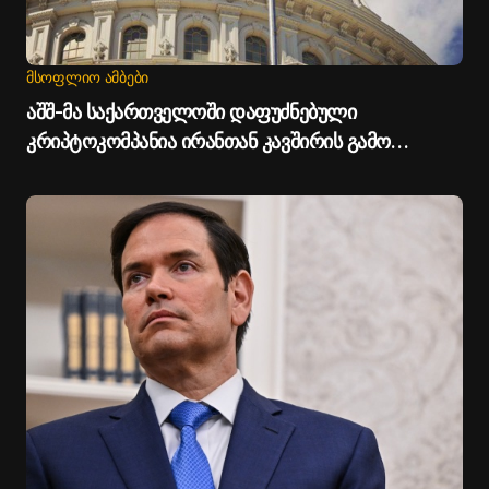
ᲛᲡᲝᲤᲚᲘᲝ ᲐᲛᲑᲔᲑᲘ
აშშ-მა საქართველოში დაფუძნებული
კრიპტოკომპანია ირანთან კავშირის გამო
დაასანქცირა