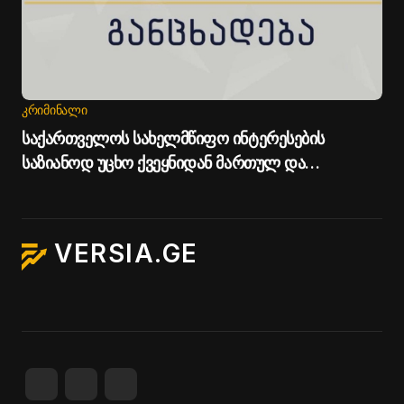
ᲙᲠᲘᲛᲘᲜᲐᲚᲘ
საქართველოს სახელმწიფო ინტერესების
საზიანოდ უცხო ქვეყნიდან მართულ და
საქართველოდან მხარდაჭერილ
დისკრედიტაციულ კამპანიასთან დაკავშირებით
საბოტაჟის მუხლით გამოძიება დაიწყო - სუს-ი
VERSIA.GE