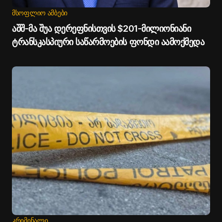
ᲛᲡᲝᲤᲚᲘᲝ ᲐᲛᲑᲔᲑᲘ
აშშ-მა შუა დერეფნისთვის $201-მილიონიანი
ტრანსკასპიური საწარმოების ფონდი აამოქმედა
ᲙᲠᲘᲛᲘᲜᲐᲚᲘ