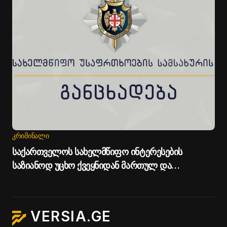
ᲙᲠᲘᲛᲘᲜᲐᲚᲘ
საქართველოს სახელმწიფო ინტერესების
საზიანოდ უცხო ქვეყნიდან მართულ და
საქართველოდან მხარდაჭერილ
დისკრედიტაციულ კამპანიასთან დაკავშირებით
საბოტაჟის მუხლით გამოძიება დაიწყო - სუს-ი
VERSIA.GE