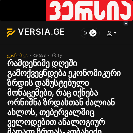
VERSIA.GE
ᲔᲙᲝᲜᲝᲛᲘᲙᲐ
553
1 y
რამდენიმე დღეში
გამოქვეყნდება ეკონომიკური
ზრდის დაზუსტებული
მონაცემები, რაც იქნება
ორნიშნა ზრდასთან ძალიან
ახლოს, თებერვალშიც
ველოდებით ანალოგიურ
მაღალ ზრდას-კობახიძე