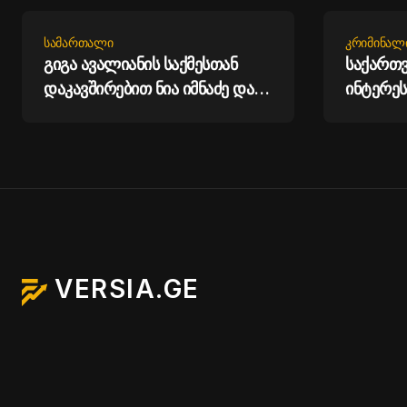
ᲡᲐᲛᲐᲠᲗᲐᲚᲘ
ᲙᲠᲘᲛᲘᲜᲐᲚ
გიგა ავალიანის საქმესთან
საქართ
დაკავშირებით ნია იმნაძე და
ინტერეს
ანასტასია ბერუაშვილი
ქვეყნი
დააკავეს
საქართ
მხარდა
დისკრე
კამპანი
საბოტაჟ
დაიწყო 
VERSIA.GE