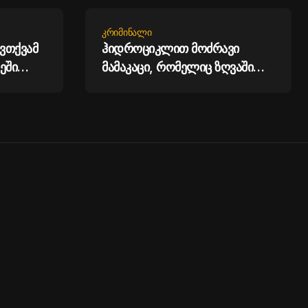
ᲙᲠᲘᲛᲘᲜᲐᲚᲘ
ოვთქვამ
ჰიდროციკლით მოძრავი
ეში
მამაკაცი, რომელიც ზღვაში
ულის,
მყოფ მოქალაქეებს საფრთხეს
უქმნიდა, ადმინისტრაციული
-
წესით დააკავეს და
დააჯარიმეს