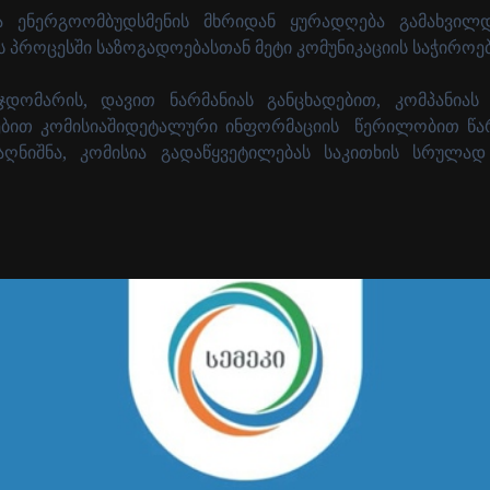
ა ენერგოომბუდსმენის მხრიდან ყურადღება გამახვილდ
 პროცესში საზოგადოებასთან მეტი კომუნიკაციის საჭიროებ
მჯდომარის, დავით ნარმანიას განცხადებით, კომპანია
ებით კომისიაშიდეტალური ინფორმაციის
წერილობით წა
აღნიშნა, კომისია გადაწყვეტილებას საკითხის სრულად