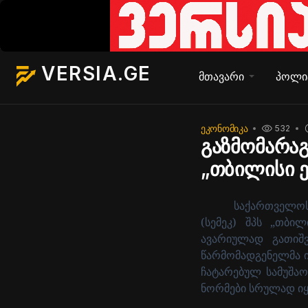
VERSIA.GE
მთავარი
პოლი
ᲔᲙᲝᲜᲝᲛᲘᲙᲐ
532
გაზმომარაგ
„თბილისი ე
საქართველოს
(სემეკ) შპს „თბილ
ავარიულად გათიშვ
წარმომადგენელმა ის
ჩატარებულ სამუშაო
ნორმები სრულად ი