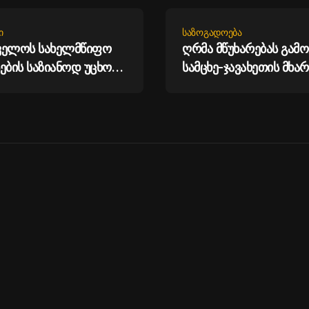
Ი
ᲡᲐᲖᲝᲒᲐᲓᲝᲔᲑᲐ
ველოს სახელმწიფო
ღრმა მწუხარებას გამ
ების საზიანოდ უცხო
სამცხე-ჯავახეთის მხარ
დან მართულ და
სახელმწიფო რწმუნებ
ველოდან
ზაალ გელაშვილის
ჭერილ
გარდაცვალების გამო 
დიტაციულ
ირაკლი კობახიძე
ასთან დაკავშირებით
ის მუხლით გამოძიება
- სუს-ი