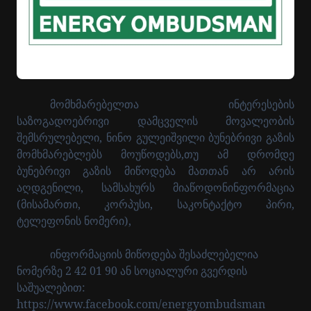
მომხმარებელთა ინტერესების
საზოგადოებრივი დამცველის მოვალეობის
შემსრულებელი, ნინო გულეიშვილი ბუნებრივი გაზის
მომხმარებლებს მოუწოდებს,თუ ამ დრომდე
ბუნებრივი გაზის მიწოდება მათთან არ არის
აღდგენილი, სამსახურს მიაწოდონინფორმაცია
(მისამართი, კორპუსი, საკონტაქტო პირი,
ტელეფონის ნომერი),
ინფორმაციის მიწოდება შესაძლებელია
ნომერზე
2 42 01 90
ან სოციალური გვერდის
საშუალებით:
https://www.facebook.com/energyombudsman