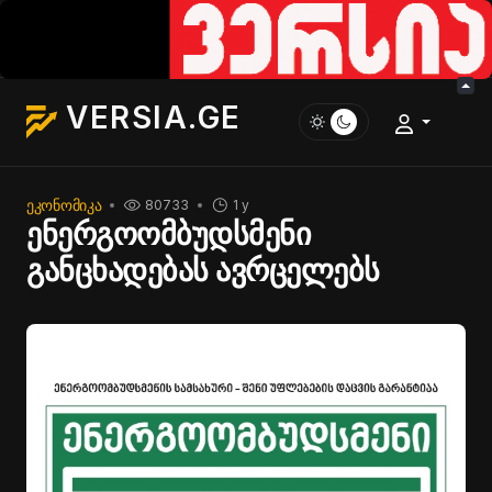
VERSIA.GE
ᲔᲙᲝᲜᲝᲛᲘᲙᲐ
80733
1 y
ენერგოომბუდსმენი
განცხადებას ავრცელებს